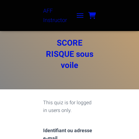
AFF
Instructor
TOGGLE NAVIGATION
SCORE
RISQUE sous
voile
This quiz is for logged
in users only.
Identifiant ou adresse
e-mail