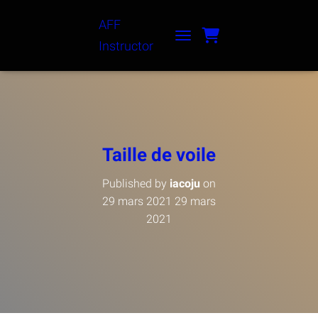
AFF
Instructor
TOGGLE NAVIGATION
Taille de voile
Published by
iacoju
on
29 mars 2021
29 mars
2021