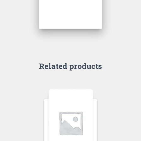
Instructor
Rating
Course
Related products