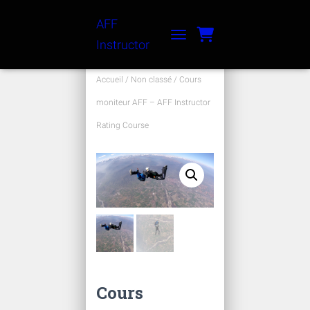
AFF
Instructor
TOGGLE NAVIGATION
Accueil
/
Non classé
/ Cours
moniteur AFF – AFF Instructor
Rating Course
Cours