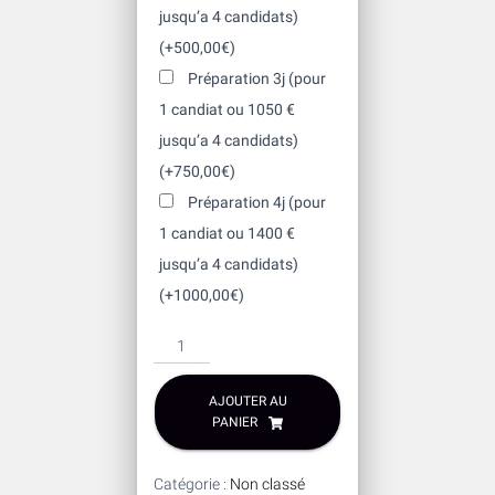
jusqu’a 4 candidats)
(+
500,00
€
)
Préparation 3j (pour
1 candiat ou 1050 €
jusqu’a 4 candidats)
(+
750,00
€
)
Préparation 4j (pour
1 candiat ou 1400 €
jusqu’a 4 candidats)
(+
1000,00
€
)
quantité
de
Cours
AJOUTER AU
moniteur
PANIER
AFF
-
Catégorie :
Non classé
AFF